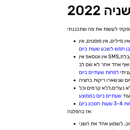
 2022
ין YNET ואין נטפליקס. האייפד שלי אומר
בן חמש לשבע שעות ביום
אין ווטסאפ אין SMS,אין שיחות עם חברים אין קבוצות בווטסאפ שמבלבלות את המוח ומבזבזות את הזמן שלנו. אני מקבלת
שלא מענינות לא אותי ואף אחד אחר לא שם לב
ניתי
לפחות שעתיים ביום
לא נעלים,ללא קרמים וכל
עוד
שעתיים ביום בממוצע
ת חסכון ביום
אז בהפלגה: