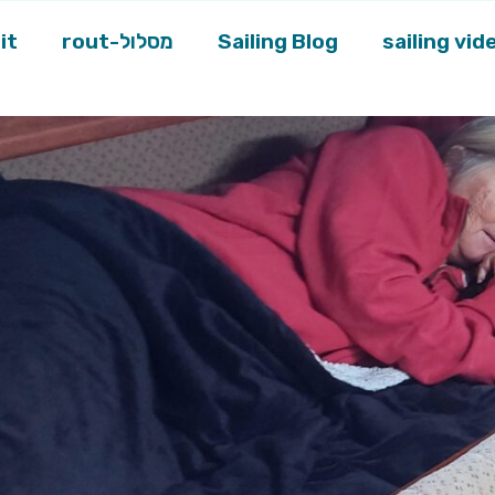
sailing vid
Sailing Blog
rout-מסלול
it