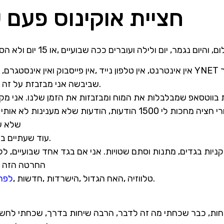
חציית אוקינוס פעם שניה
אין אינטרנט, אין טלפון נייד ,אין פייסבוק ואין אינסטגרם, אין מיילים, אין פוסטים, א
.
שביבשה אני מבזבזת על זה
בערך 100 ווטסאפים ביום, אחרי חציה מחכות לי 1500 הודעות, הודעות 
שלא ע
עוד שעתיים ביום שנשארו ריקות בחציה.
 ,קניות בגדים, מתנות וסתם שטויות. אני אם בגד אחד שבועיים, ל
החרטה הזה 
.
טלווזיה ,האח הגדול ,הישרדות ,חדשות ,
לפחות 3-4 שעו