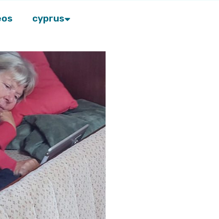
eos
cyprus