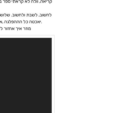
קריאה, וולה לא קראתי ספר ב
יאכטה כל הההפלגה ,אז פשוט חושבים… על העבר, על הילדים, על המשפחה ,על זוגיות על העתיד ובכי על הזקנה.
מוזר איך אחזור לח