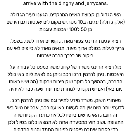
arrive with the dinghy and jerrycans.
האי הגדול בן קבוצת האיים המרקזים. הגענו לעיר הגדולה
(אלק גדולה) עגינה ב10 מטר,יש מקום לים יאכטות וגם היו שם
בן 50 ל100 יאכטות עוגנות
,רציף עגינת הדינגי צפוף מאוד, נקשרים אחד לשני, בשפל
צריך לעלות בסולם ארוך מאוד, תנאים מאוד לא כייפים לאי עם
ביקור של כלכך הרבה יאכטות.
מול רציף הדינגי משרד של קיוון, עושה כמעט כל עבודה על
היאכטות, ניתן להזמין דרכו רכב וניתן גם לצאת ליום באי כולל
הדרכה, בהמשך כל בוקר שוק פירות וירקות (מה שיש באותו
יום באי) ואם יש תקנו כי למחרת עוד עוד שעה כבר לא יהיה.
מאחורי השוק, משרד מידע לתייר וגם שם ניתן להזמין רכב,
לדעתי יותר מיום אין מה לעשות באי עם רכב, אבל יום טיול באי
זה חובה, האי מרשים ביופיו לכל אורכו ועד הקניון ושדה
התעופה ,ושוב חוץ ממסעדה אחת לא תמצאו כלום בטיול ולכן
כדי לקחת איתכם פיקניק לפינות החמד והנוף המדהים