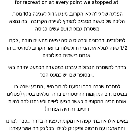
for recreation at every point we stopped at.
הפלגה של לילה לאי הקרוב, מעגן גדול לעגינה ב10 מטר,
הליכה של כשעה מסביב למפרץ לעיירה הקרובה , בה נמצא
משטרת גבולות ושם עשינו כניסה
לפולונזים, דרכונים וכרטיס טיסה יציאה מהאיים חובה , לקח
1/2 שעה למלא את הניירת ולשלוח בדואר הקרוב לטהיטי…זהו
אנחנו רישמית בפולונזים.
בדרך למשטרת הגבולות עברנו במסעדה הכמעט יחידה באי
,ובסופר שבו יש כמעט הכל.
למחרת שכרנו רכב ונסענו לרוחב האי , הטבע שולט בו
במיטבו, רב המקומות ההיסטורים בדרך מלאים בטיקי (פסלים
אותם הכינו המקומיים כאשר הגיעו לאיים ולא נתנו להם להיות
דתיים, זה היה הפתרון)
באיים אילו אין בתי קפה ואין מקומות עצירה בדרך …כבר למדנו
והתארגנו עם תרמוס ופיקניק לבילוי בכל נקודה אשר עצרנו